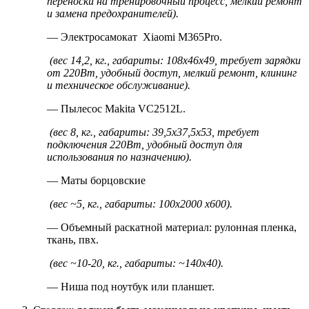
переноски на тренировочный процесс, мелкий ремонт
и замена предохранителей).
— Электросамокат Xiaomi M365Pro.
(вес 14,2, кг., габариты: 108
x
46
x
49, требует зарядки
от 220Вт, удобный доступ, мелкий ремонт, клининг
и техническое обслуживание).
— Пылесос Мakita VC2512L.
(вес 8, кг., габариты: 39,5
x
37,5
x
53, требует
подключения 220Вт, удобный доступ для
использования по назначению).
— Маты борцовские
(вес ~5, кг., габариты: 100
x
2000
x
600).
— Объемный раскатной материал: рулонная пленка,
ткань, пвх.
(вес ~10-20, кг., габариты: ~140
x
40).
— Ниша под ноутбук или планшет.