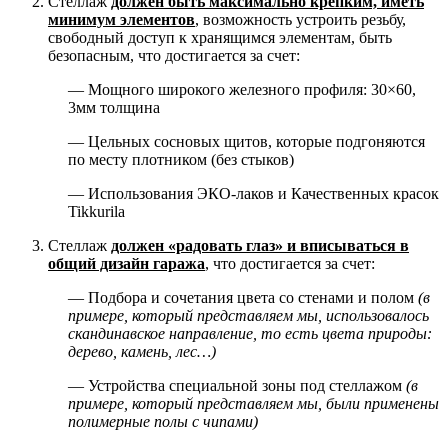
Стеллаж
должен быть максимально крепким, иметь
минимум элементов
, возможность устроить резьбу,
свободный доступ к хранящимся элементам, быть
безопасным, что достигается за счет:
— Мощного широкого железного профиля: 30×60,
3мм толщина
— Цельных сосновых щитов, которые подгоняются
по месту плотником (без стыков)
— Использования ЭКО-лаков и Качественных красок
Tikkurila
Стеллаж
должен «радовать глаз» и вписываться в
общий дизайн гаража
, что достигается за счет:
— Подбора и сочетания цвета со стенами и полом
(в
примере, который представляем мы, использовалось
скандинавское направление, то есть цвета природы:
дерево, камень, лес…)
— Устройства специальной зоны под стеллажом
(в
примере, который представляем мы, были применены
полимерные полы с чипами)