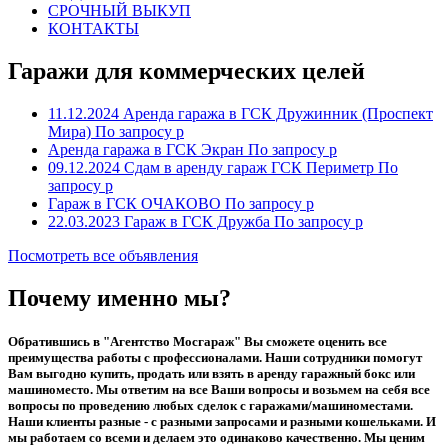
СРОЧНЫЙ ВЫКУП
КОНТАКТЫ
Гаражи для коммерческих целей
11.12.2024
Аренда гаража в ГСК Дружинник (Проспект
Мира)
По запросу р
Аренда гаража в ГСК Экран
По запросу р
09.12.2024
Сдам в аренду гараж ГСК Периметр
По
запросу р
Гараж в ГСК ОЧАКОВО
По запросу р
22.03.2023
Гараж в ГСК Дружба
По запросу р
Посмотреть все объявления
Почему именно мы?
Обратившись в "Агентство Мосгараж" Вы сможете оценить все
преимущества работы с профессионалами. Наши сотрудники помогут
Вам выгодно купить, продать или взять в аренду гаражный бокс или
машиноместо. Мы ответим на все Ваши вопросы и возьмем на себя все
вопросы по проведению любых сделок с гаражами/машиноместами.
Наши клиенты разные - с разными запросами и разными кошельками. И
мы работаем со всеми и делаем это одинаково качественно. Мы ценим